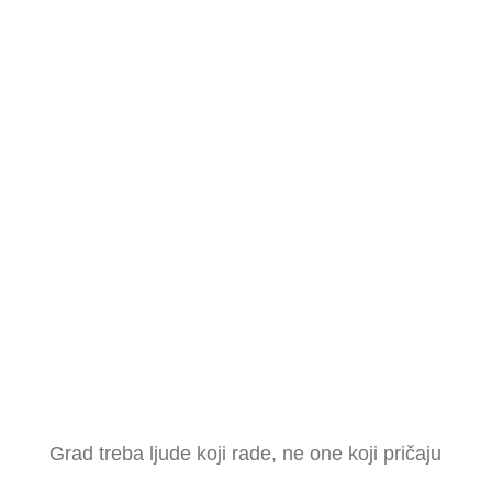
prikupljaju i obrađuju u skladu s Politikom
privatnosti isključivo u svrhu obrade mog
upita. Mogu zatražiti njihov ispravak ili
brisanje u bilo kojem trenutku.
Pravila
privatnosti
Budi dio promjene
Grad treba ljude koji rade, ne one koji pričaju