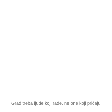
prikupljaju i obrađuju u skladu s Politikom
privatnosti isključivo u svrhu obrade mog
upita. Mogu zatražiti njihov ispravak ili
brisanje u bilo kojem trenutku.
Pravila
privatnosti
Budi dio promjene
Grad treba ljude koji rade, ne one koji pričaju