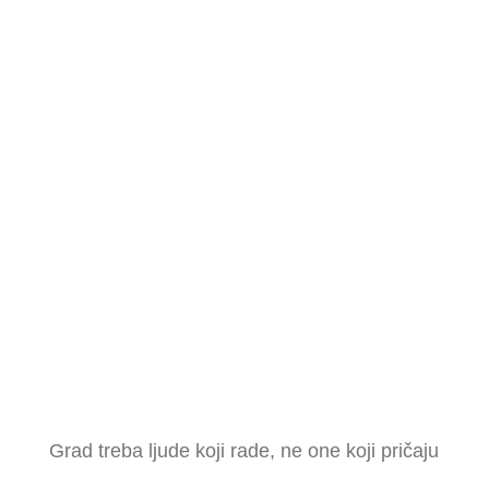
prikupljaju i obrađuju u skladu s Politikom
privatnosti isključivo u svrhu obrade mog
upita. Mogu zatražiti njihov ispravak ili
brisanje u bilo kojem trenutku.
Pravila
privatnosti
Budi dio promjene
Grad treba ljude koji rade, ne one koji pričaju