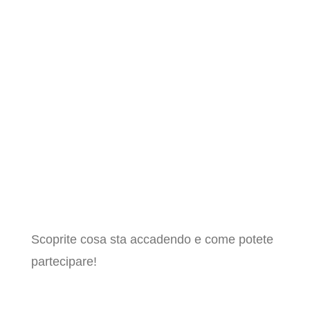
febbraio 2025 🕕 Orario: 18:00 Sulla mostra
Il...
Scoprite cosa sta accadendo e come potete
partecipare!
Dal mare e dai campi fino alla
nostra tavola