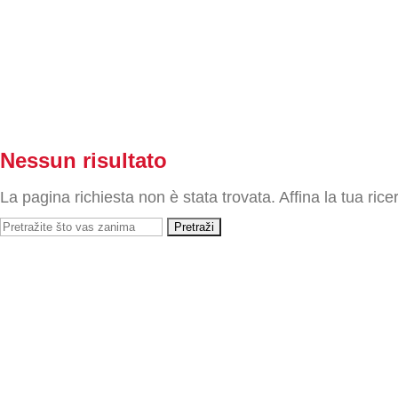
Nessun risultato
La pagina richiesta non è stata trovata. Affina la tua ricer
Cerca:
Vaš glas odlučuje za:
Giorno(s)
:
Ore(s)